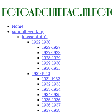
Home
schoolbevolking
klassenfoto's
1922-1930
1922-1927
1927-1928
1928-1929
1929-1930
1930-1931
1931-1940
1931-1932
1932-1933
1933-1934
1934-1935
1935-1936
1936-1937
1937-1938