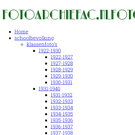
Home
schoolbevolking
klassenfoto's
1922-1930
1922-1927
1927-1928
1928-1929
1929-1930
1930-1931
1931-1940
1931-1932
1932-1933
1933-1934
1934-1935
1935-1936
1936-1937
1937-1938