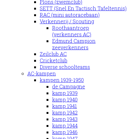
Plons (zwemclub)
SETT (Snel En Tactisch Tafeltennis)
RAC (mini autoracebaan)
Verkennerij / Scouting
Roothaantroep
(verkenners AC)
Edmund Campion
zeeverkenners
Zeilclub AC
Cricketclub
Diverse schoolteams
AC-kampen
kampen 1939-1950
de Campagne
kamp 1939
kamp 1940
kamp 1941
kamp 1942
kamp 1943
kamp 1944
kamp 1946
kamp 1947