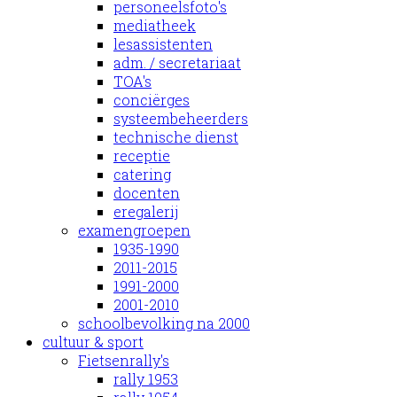
personeelsfoto's
mediatheek
lesassistenten
adm. / secretariaat
TOA's
conciërges
systeembeheerders
technische dienst
receptie
catering
docenten
eregalerij
examengroepen
1935-1990
2011-2015
1991-2000
2001-2010
schoolbevolking na 2000
cultuur & sport
Fietsenrally's
rally 1953