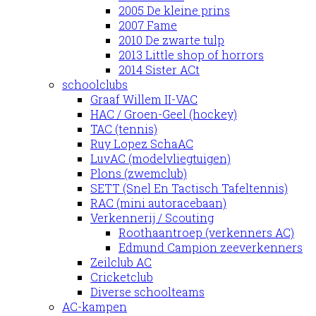
2005 De kleine prins
2007 Fame
2010 De zwarte tulp
2013 Little shop of horrors
2014 Sister ACt
schoolclubs
Graaf Willem II-VAC
HAC / Groen-Geel (hockey)
TAC (tennis)
Ruy Lopez SchaAC
LuvAC (modelvliegtuigen)
Plons (zwemclub)
SETT (Snel En Tactisch Tafeltennis)
RAC (mini autoracebaan)
Verkennerij / Scouting
Roothaantroep (verkenners AC)
Edmund Campion zeeverkenners
Zeilclub AC
Cricketclub
Diverse schoolteams
AC-kampen