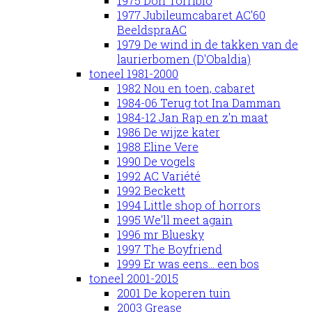
1975 Don Torribio
1977 Jubileumcabaret AC'60
BeeldspraAC
1979 De wind in de takken van de
laurierbomen (D'Obaldia)
toneel 1981-2000
1982 Nou en toen, cabaret
1984-06 Terug tot Ina Damman
1984-12 Jan Rap en z'n maat
1986 De wijze kater
1988 Eline Vere
1990 De vogels
1992 AC Variété
1992 Beckett
1994 Little shop of horrors
1995 We'll meet again
1996 mr Bluesky
1997 The Boyfriend
1999 Er was eens... een bos
toneel 2001-2015
2001 De koperen tuin
2003 Grease