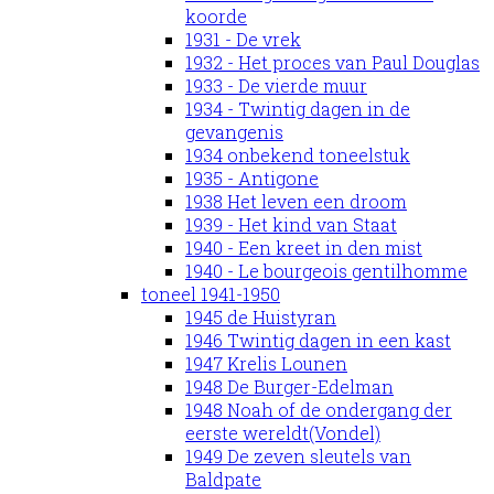
koorde
1931 - De vrek
1932 - Het proces van Paul Douglas
1933 - De vierde muur
1934 - Twintig dagen in de
gevangenis
1934 onbekend toneelstuk
1935 - Antigone
1938 Het leven een droom
1939 - Het kind van Staat
1940 - Een kreet in den mist
1940 - Le bourgeois gentilhomme
toneel 1941-1950
1945 de Huistyran
1946 Twintig dagen in een kast
1947 Krelis Lounen
1948 De Burger-Edelman
1948 Noah of de ondergang der
eerste wereldt(Vondel)
1949 De zeven sleutels van
Baldpate