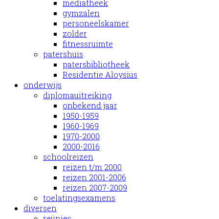
mediatheek
gymzalen
personeelskamer
zolder
fitnessruimte
patershuis
patersbibliotheek
Residentie Aloysius
onderwijs
diplomauitreiking
onbekend jaar
1950-1959
1960-1969
1970-2000
2000-2016
schoolreizen
reizen t/m 2000
reizen 2001-2006
reizen 2007-2009
toelatingsexamens
diversen
reünies