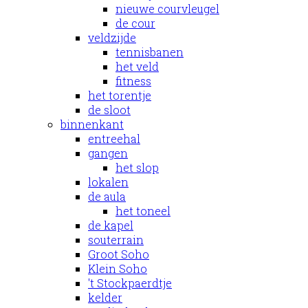
nieuwe courvleugel
de cour
veldzijde
tennisbanen
het veld
fitness
het torentje
de sloot
binnenkant
entreehal
gangen
het slop
lokalen
de aula
het toneel
de kapel
souterrain
Groot Soho
Klein Soho
't Stockpaerdtje
kelder