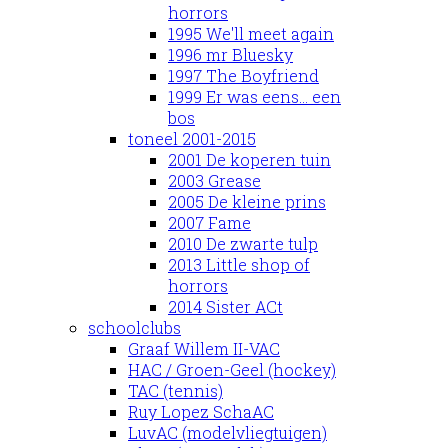
horrors
1995 We'll meet again
1996 mr Bluesky
1997 The Boyfriend
1999 Er was eens... een
bos
toneel 2001-2015
2001 De koperen tuin
2003 Grease
2005 De kleine prins
2007 Fame
2010 De zwarte tulp
2013 Little shop of
horrors
2014 Sister ACt
schoolclubs
Graaf Willem II-VAC
HAC / Groen-Geel (hockey)
TAC (tennis)
Ruy Lopez SchaAC
LuvAC (modelvliegtuigen)