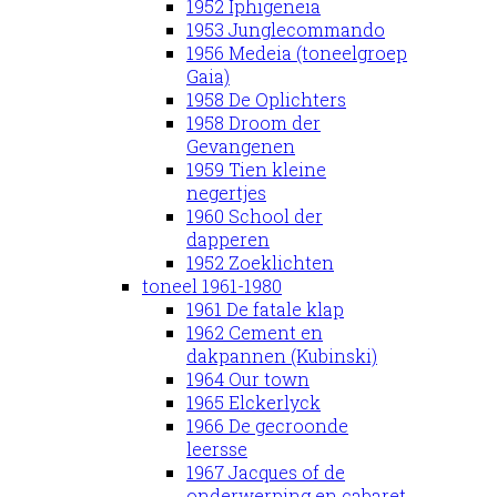
1952 Iphigeneia
1953 Junglecommando
1956 Medeia (toneelgroep
Gaia)
1958 De Oplichters
1958 Droom der
Gevangenen
1959 Tien kleine
negertjes
1960 School der
dapperen
1952 Zoeklichten
toneel 1961-1980
1961 De fatale klap
1962 Cement en
dakpannen (Kubinski)
1964 Our town
1965 Elckerlyck
1966 De gecroonde
leersse
1967 Jacques of de
onderwerping en cabaret