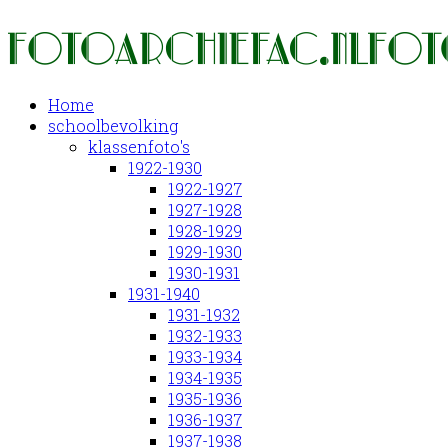
Home
schoolbevolking
klassenfoto's
1922-1930
1922-1927
1927-1928
1928-1929
1929-1930
1930-1931
1931-1940
1931-1932
1932-1933
1933-1934
1934-1935
1935-1936
1936-1937
1937-1938