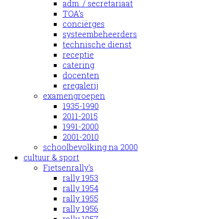
adm. / secretariaat
TOA's
conciërges
systeembeheerders
technische dienst
receptie
catering
docenten
eregalerij
examengroepen
1935-1990
2011-2015
1991-2000
2001-2010
schoolbevolking na 2000
cultuur & sport
Fietsenrally's
rally 1953
rally 1954
rally 1955
rally 1956
rally 1957