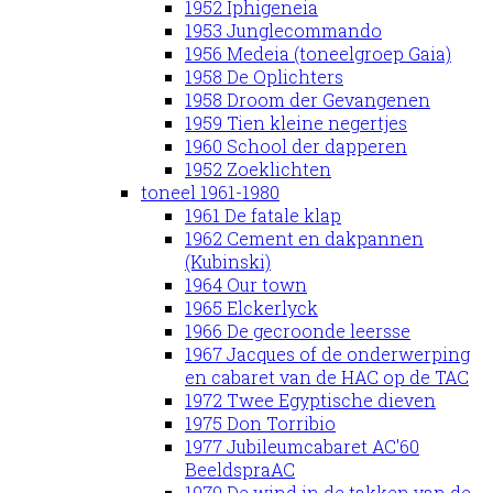
1952 Iphigeneia
1953 Junglecommando
1956 Medeia (toneelgroep Gaia)
1958 De Oplichters
1958 Droom der Gevangenen
1959 Tien kleine negertjes
1960 School der dapperen
1952 Zoeklichten
toneel 1961-1980
1961 De fatale klap
1962 Cement en dakpannen
(Kubinski)
1964 Our town
1965 Elckerlyck
1966 De gecroonde leersse
1967 Jacques of de onderwerping
en cabaret van de HAC op de TAC
1972 Twee Egyptische dieven
1975 Don Torribio
1977 Jubileumcabaret AC'60
BeeldspraAC
1979 De wind in de takken van de