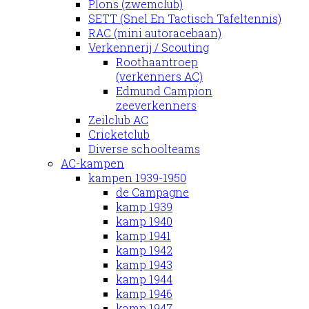
Plons (zwemclub)
SETT (Snel En Tactisch Tafeltennis)
RAC (mini autoracebaan)
Verkennerij / Scouting
Roothaantroep
(verkenners AC)
Edmund Campion
zeeverkenners
Zeilclub AC
Cricketclub
Diverse schoolteams
AC-kampen
kampen 1939-1950
de Campagne
kamp 1939
kamp 1940
kamp 1941
kamp 1942
kamp 1943
kamp 1944
kamp 1946
kamp 1947