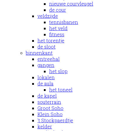
nieuwe courvleugel
de cour
veldzijde
tennisbanen
het veld
fitness
het torentje
de sloot
binnenkant
entreehal
gangen
het slop
lokalen
de aula
het toneel
de kapel
souterrain
Groot Soho
Klein Soho
't Stockpaerdtje
kelder