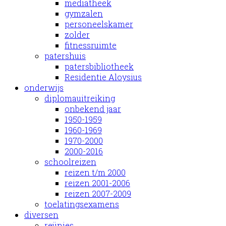
mediatheek
gymzalen
personeelskamer
zolder
fitnessruimte
patershuis
patersbibliotheek
Residentie Aloysius
onderwijs
diplomauitreiking
onbekend jaar
1950-1959
1960-1969
1970-2000
2000-2016
schoolreizen
reizen t/m 2000
reizen 2001-2006
reizen 2007-2009
toelatingsexamens
diversen
reünies