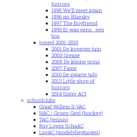
horrors
1995 We'll meet again
1996 mr Bluesky
1997 The Boyfriend
1999 Er was eens... een
bos
toneel 2001-2015
2001 De koperen tuin
2003 Grease
2005 De kleine prins
2007 Fame
2010 De zwarte tulp
2013 Little shop of
horrors
2014 Sister ACt
schoolclubs
Graaf Willem II-VAC
HAC / Groen-Geel (hockey)
TAC (tennis)
Ruy Lopez SchaAC
LuvAC (modelvliegtuigen)