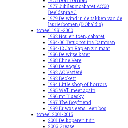
1975 Don Torribio
1977 Jubileumcabaret AC'60
BeeldspraAC
1979 De wind in de takken van de
laurierbomen (D'Obaldia)
toneel 1981-2000
1982 Nou en toen, cabaret
1984-06 Terug tot Ina Damman
1984-12 Jan Rap en z'n maat
1986 De wijze kater
1988 Eline Vere
1990 De vogels
1992 AC Variété
1992 Beckett
1994 Little shop of horrors
1995 We'll meet again
1996 mr Bluesky
1997 The Boyfriend
1999 Er was eens... een bos
toneel 2001-2015
2001 De koperen tuin
2003 Grease