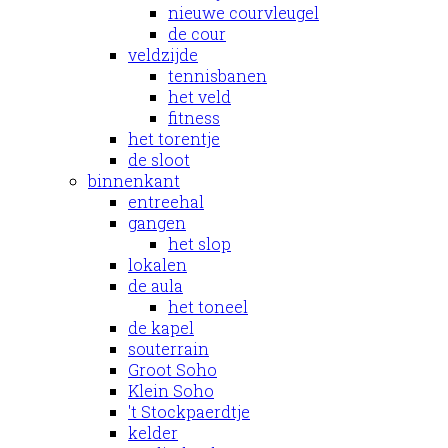
nieuwe courvleugel
de cour
veldzijde
tennisbanen
het veld
fitness
het torentje
de sloot
binnenkant
entreehal
gangen
het slop
lokalen
de aula
het toneel
de kapel
souterrain
Groot Soho
Klein Soho
't Stockpaerdtje
kelder