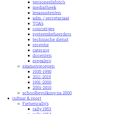
personeelsfoto's
mediatheek
lesassistenten
adm. / secretariaat
TOA's
conciërges
systeembeheerders
technische dienst
receptie
catering
docenten
eregalerij
examengroepen
1935-1990
2011-2015
1991-2000
2001-2010
schoolbevolking na 2000
cultuur & sport
Fietsenrally's
rally 1953