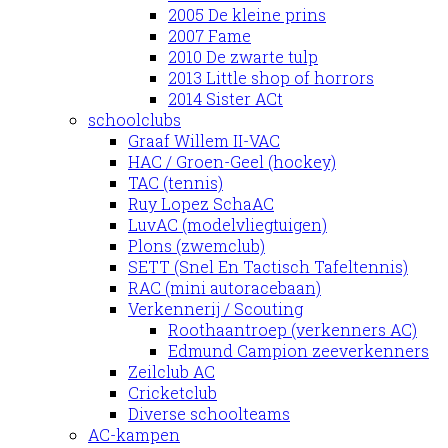
2005 De kleine prins
2007 Fame
2010 De zwarte tulp
2013 Little shop of horrors
2014 Sister ACt
schoolclubs
Graaf Willem II-VAC
HAC / Groen-Geel (hockey)
TAC (tennis)
Ruy Lopez SchaAC
LuvAC (modelvliegtuigen)
Plons (zwemclub)
SETT (Snel En Tactisch Tafeltennis)
RAC (mini autoracebaan)
Verkennerij / Scouting
Roothaantroep (verkenners AC)
Edmund Campion zeeverkenners
Zeilclub AC
Cricketclub
Diverse schoolteams
AC-kampen