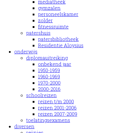
mediatheek
gymzalen
personeelskamer
zolder
fitnessruimte
patershuis
patersbibliotheek
Residentie Aloysius
onderwijs
diplomauitreiking
onbekend jaar
1950-1959
1960-1969
1970-2000
2000-2016
schoolreizen
reizen t/m 2000
reizen 2001-2006
reizen 2007-2009
toelatingsexamens
diversen
reünies