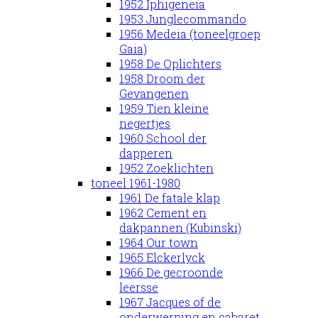
1952 Iphigeneia
1953 Junglecommando
1956 Medeia (toneelgroep
Gaia)
1958 De Oplichters
1958 Droom der
Gevangenen
1959 Tien kleine
negertjes
1960 School der
dapperen
1952 Zoeklichten
toneel 1961-1980
1961 De fatale klap
1962 Cement en
dakpannen (Kubinski)
1964 Our town
1965 Elckerlyck
1966 De gecroonde
leersse
1967 Jacques of de
onderwerping en cabaret