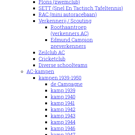
Plons (zwemclub)
SETT (Snel En Tactisch Tafeltennis)
RAC (mini autoracebaan)
Verkennerij / Scouting
Roothaantroep
(verkenners AC)
Edmund Campion
zeeverkenners
Zeilclub AC
Cricketclub
Diverse schoolteams
AC-kampen
kampen 1939-1950
de Campagne
kamp 1939
kamp 1940
kamp 1941
kamp 1942
kamp 1943
kamp 1944
kamp 1946
kamp 1947