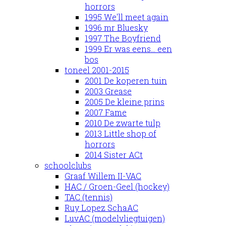
horrors
1995 We'll meet again
1996 mr Bluesky
1997 The Boyfriend
1999 Er was eens... een
bos
toneel 2001-2015
2001 De koperen tuin
2003 Grease
2005 De kleine prins
2007 Fame
2010 De zwarte tulp
2013 Little shop of
horrors
2014 Sister ACt
schoolclubs
Graaf Willem II-VAC
HAC / Groen-Geel (hockey)
TAC (tennis)
Ruy Lopez SchaAC
LuvAC (modelvliegtuigen)