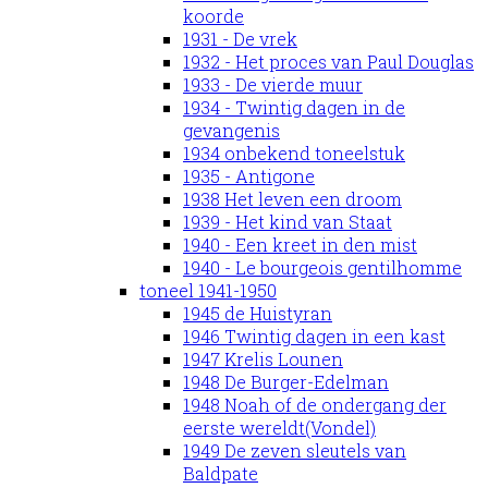
koorde
1931 - De vrek
1932 - Het proces van Paul Douglas
1933 - De vierde muur
1934 - Twintig dagen in de
gevangenis
1934 onbekend toneelstuk
1935 - Antigone
1938 Het leven een droom
1939 - Het kind van Staat
1940 - Een kreet in den mist
1940 - Le bourgeois gentilhomme
toneel 1941-1950
1945 de Huistyran
1946 Twintig dagen in een kast
1947 Krelis Lounen
1948 De Burger-Edelman
1948 Noah of de ondergang der
eerste wereldt(Vondel)
1949 De zeven sleutels van
Baldpate