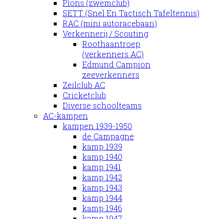
Plons (zwemclub)
SETT (Snel En Tactisch Tafeltennis)
RAC (mini autoracebaan)
Verkennerij / Scouting
Roothaantroep
(verkenners AC)
Edmund Campion
zeeverkenners
Zeilclub AC
Cricketclub
Diverse schoolteams
AC-kampen
kampen 1939-1950
de Campagne
kamp 1939
kamp 1940
kamp 1941
kamp 1942
kamp 1943
kamp 1944
kamp 1946
kamp 1947