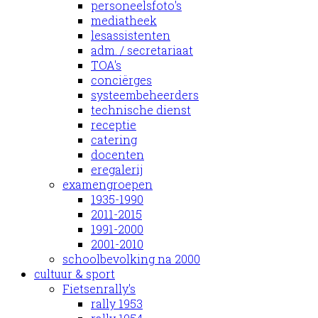
personeelsfoto's
mediatheek
lesassistenten
adm. / secretariaat
TOA's
conciërges
systeembeheerders
technische dienst
receptie
catering
docenten
eregalerij
examengroepen
1935-1990
2011-2015
1991-2000
2001-2010
schoolbevolking na 2000
cultuur & sport
Fietsenrally's
rally 1953