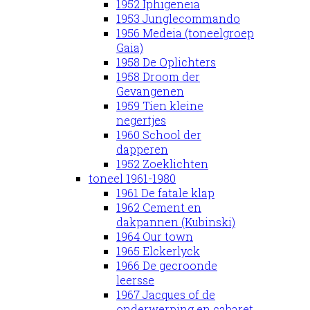
1952 Iphigeneia
1953 Junglecommando
1956 Medeia (toneelgroep
Gaia)
1958 De Oplichters
1958 Droom der
Gevangenen
1959 Tien kleine
negertjes
1960 School der
dapperen
1952 Zoeklichten
toneel 1961-1980
1961 De fatale klap
1962 Cement en
dakpannen (Kubinski)
1964 Our town
1965 Elckerlyck
1966 De gecroonde
leersse
1967 Jacques of de
onderwerping en cabaret