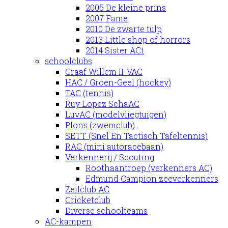
2005 De kleine prins
2007 Fame
2010 De zwarte tulp
2013 Little shop of horrors
2014 Sister ACt
schoolclubs
Graaf Willem II-VAC
HAC / Groen-Geel (hockey)
TAC (tennis)
Ruy Lopez SchaAC
LuvAC (modelvliegtuigen)
Plons (zwemclub)
SETT (Snel En Tactisch Tafeltennis)
RAC (mini autoracebaan)
Verkennerij / Scouting
Roothaantroep (verkenners AC)
Edmund Campion zeeverkenners
Zeilclub AC
Cricketclub
Diverse schoolteams
AC-kampen