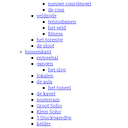
nieuwe courvleugel
de cour
veldzijde
tennisbanen
het veld
fitness
het torentje
de sloot
binnenkant
entreehal
gangen
het slop
lokalen
de aula
het toneel
de kapel
souterrain
Groot Soho
Klein Soho
't Stockpaerdtje
kelder