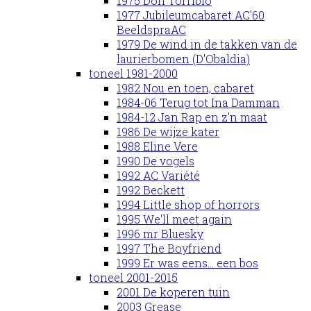
1975 Don Torribio
1977 Jubileumcabaret AC'60
BeeldspraAC
1979 De wind in de takken van de
laurierbomen (D'Obaldia)
toneel 1981-2000
1982 Nou en toen, cabaret
1984-06 Terug tot Ina Damman
1984-12 Jan Rap en z'n maat
1986 De wijze kater
1988 Eline Vere
1990 De vogels
1992 AC Variété
1992 Beckett
1994 Little shop of horrors
1995 We'll meet again
1996 mr Bluesky
1997 The Boyfriend
1999 Er was eens... een bos
toneel 2001-2015
2001 De koperen tuin
2003 Grease