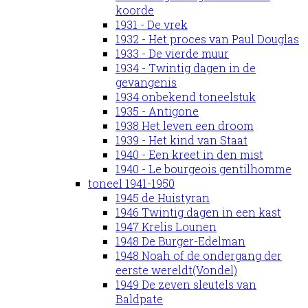
koorde
1931 - De vrek
1932 - Het proces van Paul Douglas
1933 - De vierde muur
1934 - Twintig dagen in de
gevangenis
1934 onbekend toneelstuk
1935 - Antigone
1938 Het leven een droom
1939 - Het kind van Staat
1940 - Een kreet in den mist
1940 - Le bourgeois gentilhomme
toneel 1941-1950
1945 de Huistyran
1946 Twintig dagen in een kast
1947 Krelis Lounen
1948 De Burger-Edelman
1948 Noah of de ondergang der
eerste wereldt(Vondel)
1949 De zeven sleutels van
Baldpate