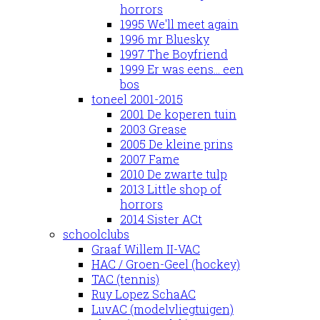
horrors
1995 We'll meet again
1996 mr Bluesky
1997 The Boyfriend
1999 Er was eens... een
bos
toneel 2001-2015
2001 De koperen tuin
2003 Grease
2005 De kleine prins
2007 Fame
2010 De zwarte tulp
2013 Little shop of
horrors
2014 Sister ACt
schoolclubs
Graaf Willem II-VAC
HAC / Groen-Geel (hockey)
TAC (tennis)
Ruy Lopez SchaAC
LuvAC (modelvliegtuigen)