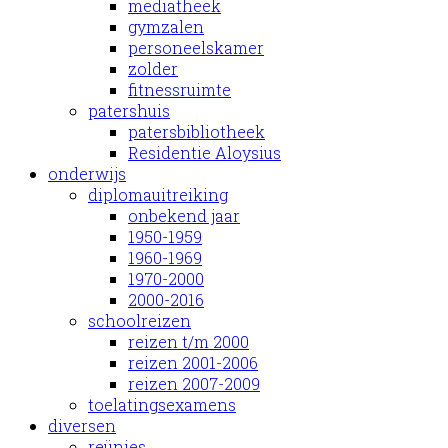
mediatheek
gymzalen
personeelskamer
zolder
fitnessruimte
patershuis
patersbibliotheek
Residentie Aloysius
onderwijs
diplomauitreiking
onbekend jaar
1950-1959
1960-1969
1970-2000
2000-2016
schoolreizen
reizen t/m 2000
reizen 2001-2006
reizen 2007-2009
toelatingsexamens
diversen
reünies