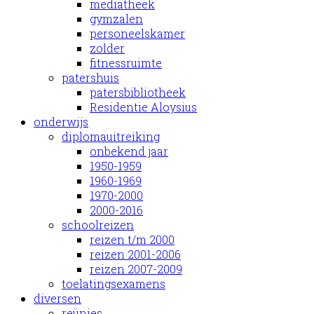
mediatheek
gymzalen
personeelskamer
zolder
fitnessruimte
patershuis
patersbibliotheek
Residentie Aloysius
onderwijs
diplomauitreiking
onbekend jaar
1950-1959
1960-1969
1970-2000
2000-2016
schoolreizen
reizen t/m 2000
reizen 2001-2006
reizen 2007-2009
toelatingsexamens
diversen
reünies