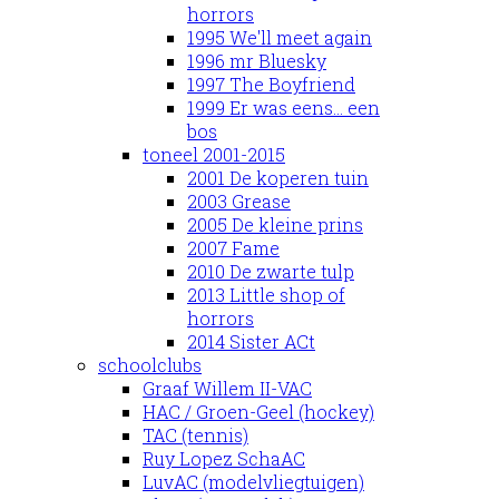
horrors
1995 We'll meet again
1996 mr Bluesky
1997 The Boyfriend
1999 Er was eens... een
bos
toneel 2001-2015
2001 De koperen tuin
2003 Grease
2005 De kleine prins
2007 Fame
2010 De zwarte tulp
2013 Little shop of
horrors
2014 Sister ACt
schoolclubs
Graaf Willem II-VAC
HAC / Groen-Geel (hockey)
TAC (tennis)
Ruy Lopez SchaAC
LuvAC (modelvliegtuigen)