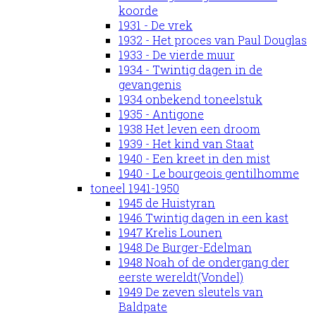
koorde
1931 - De vrek
1932 - Het proces van Paul Douglas
1933 - De vierde muur
1934 - Twintig dagen in de
gevangenis
1934 onbekend toneelstuk
1935 - Antigone
1938 Het leven een droom
1939 - Het kind van Staat
1940 - Een kreet in den mist
1940 - Le bourgeois gentilhomme
toneel 1941-1950
1945 de Huistyran
1946 Twintig dagen in een kast
1947 Krelis Lounen
1948 De Burger-Edelman
1948 Noah of de ondergang der
eerste wereldt(Vondel)
1949 De zeven sleutels van
Baldpate