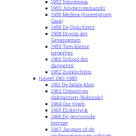
1952 Iphigeneia
1953 Junglecommando
1956 Medeia (toneelgroep
Gaia)
1958 De Oplichters
1958 Droom der
Gevangenen
1959 Tien kleine
negertjes
1960 School der
dapperen
1952 Zoeklichten
toneel 1961-1980
1961 De fatale klap
1962 Cement en
dakpannen (Kubinski)
1964 Our town
1965 Elckerlyck
1966 De gecroonde
leersse
1967 Jacques of de
onderwerping en cabaret