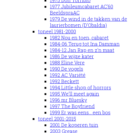
1975 Don Torribio
1977 Jubileumcabaret AC'60
BeeldspraAC
1979 De wind in de takken van de
laurierbomen (D'Obaldia)
toneel 1981-2000
1982 Nou en toen, cabaret
1984-06 Terug tot Ina Damman
1984-12 Jan Rap en z'n maat
1986 De wijze kater
1988 Eline Vere
1990 De vogels
1992 AC Variété
1992 Beckett
1994 Little shop of horrors
1995 We'll meet again
1996 mr Bluesky
1997 The Boyfriend
1999 Er was eens... een bos
toneel 2001-2015
2001 De koperen tuin
2003 Grease