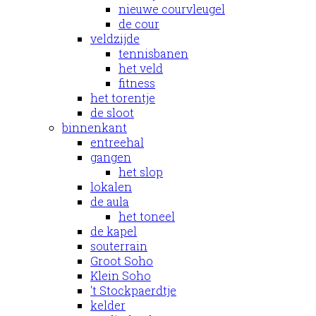
nieuwe courvleugel
de cour
veldzijde
tennisbanen
het veld
fitness
het torentje
de sloot
binnenkant
entreehal
gangen
het slop
lokalen
de aula
het toneel
de kapel
souterrain
Groot Soho
Klein Soho
't Stockpaerdtje
kelder