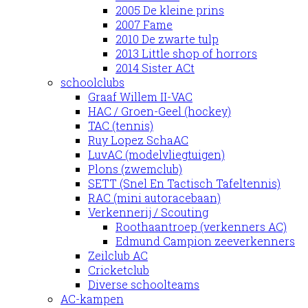
2005 De kleine prins
2007 Fame
2010 De zwarte tulp
2013 Little shop of horrors
2014 Sister ACt
schoolclubs
Graaf Willem II-VAC
HAC / Groen-Geel (hockey)
TAC (tennis)
Ruy Lopez SchaAC
LuvAC (modelvliegtuigen)
Plons (zwemclub)
SETT (Snel En Tactisch Tafeltennis)
RAC (mini autoracebaan)
Verkennerij / Scouting
Roothaantroep (verkenners AC)
Edmund Campion zeeverkenners
Zeilclub AC
Cricketclub
Diverse schoolteams
AC-kampen