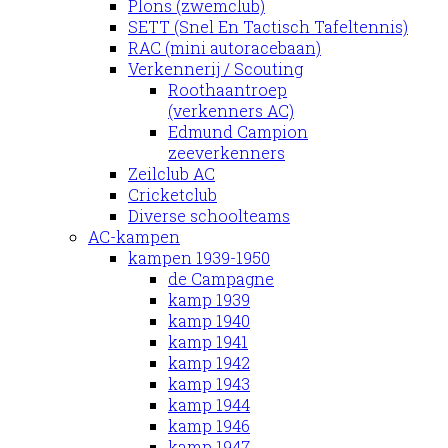
Plons (zwemclub)
SETT (Snel En Tactisch Tafeltennis)
RAC (mini autoracebaan)
Verkennerij / Scouting
Roothaantroep
(verkenners AC)
Edmund Campion
zeeverkenners
Zeilclub AC
Cricketclub
Diverse schoolteams
AC-kampen
kampen 1939-1950
de Campagne
kamp 1939
kamp 1940
kamp 1941
kamp 1942
kamp 1943
kamp 1944
kamp 1946
kamp 1947