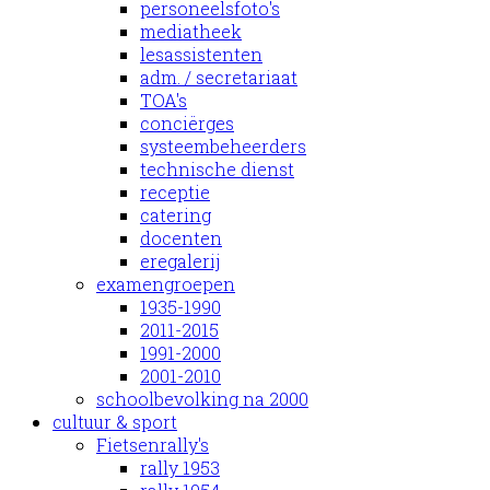
personeelsfoto's
mediatheek
lesassistenten
adm. / secretariaat
TOA's
conciërges
systeembeheerders
technische dienst
receptie
catering
docenten
eregalerij
examengroepen
1935-1990
2011-2015
1991-2000
2001-2010
schoolbevolking na 2000
cultuur & sport
Fietsenrally's
rally 1953