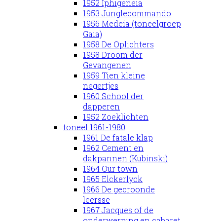
1952 Iphigeneia
1953 Junglecommando
1956 Medeia (toneelgroep
Gaia)
1958 De Oplichters
1958 Droom der
Gevangenen
1959 Tien kleine
negertjes
1960 School der
dapperen
1952 Zoeklichten
toneel 1961-1980
1961 De fatale klap
1962 Cement en
dakpannen (Kubinski)
1964 Our town
1965 Elckerlyck
1966 De gecroonde
leersse
1967 Jacques of de
onderwerping en cabaret