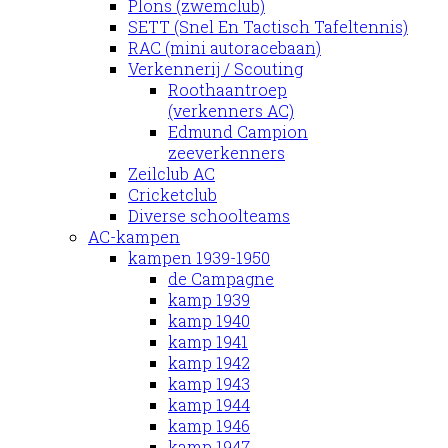
Plons (zwemclub)
SETT (Snel En Tactisch Tafeltennis)
RAC (mini autoracebaan)
Verkennerij / Scouting
Roothaantroep
(verkenners AC)
Edmund Campion
zeeverkenners
Zeilclub AC
Cricketclub
Diverse schoolteams
AC-kampen
kampen 1939-1950
de Campagne
kamp 1939
kamp 1940
kamp 1941
kamp 1942
kamp 1943
kamp 1944
kamp 1946
kamp 1947