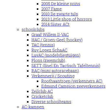
2005 De kleine prins
2007 Fame
2010 De zwarte tulp
2013 Little shop of horrors
2014 Sister ACt
schoolclubs
Graaf Willem II-VAC
HAC / Groen-Geel (hockey)
TAC (tennis)
Ruy Lopez SchaAC
LuvAC (modelvliegtuigen)
Plons (zwemclub)
SETT (Snel En Tactisch Tafeltennis)
RAC (mini autoracebaan)
Verkennerij / Scouting
Roothaantroep (verkenners AC)
Edmund Campion zeeverkenners
Zeilclub AC
Cricketclub
Diverse schoolteams
AC-kampen