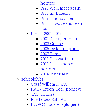
horrors
1995 We'll meet again
1996 mr Bluesky
1997 The Boyfriend
1999 Er was eens... een
bos
toneel 2001-2015
2001 De koperen tuin
2003 Grease
2005 De kleine prins
2007 Fame
2010 De zwarte tulp
2013 Little shop of
horrors
2014 Sister ACt
schoolclubs
Graaf Willem II-VAC
HAC / Groen-Geel (hockey)
TAC (tennis)
Ruy Lopez SchaAC
LuvAC (modelvliegtuigen)