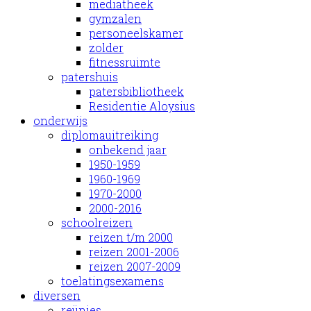
mediatheek
gymzalen
personeelskamer
zolder
fitnessruimte
patershuis
patersbibliotheek
Residentie Aloysius
onderwijs
diplomauitreiking
onbekend jaar
1950-1959
1960-1969
1970-2000
2000-2016
schoolreizen
reizen t/m 2000
reizen 2001-2006
reizen 2007-2009
toelatingsexamens
diversen
reünies