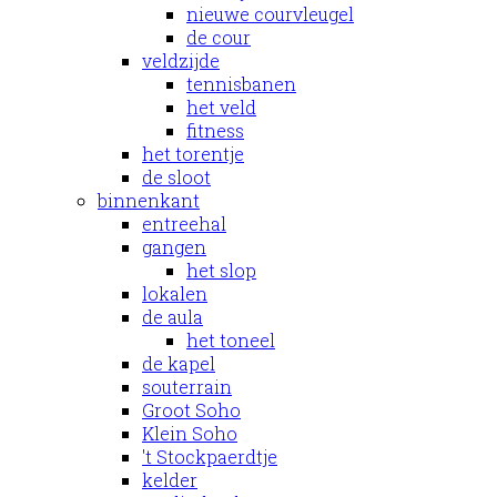
nieuwe courvleugel
de cour
veldzijde
tennisbanen
het veld
fitness
het torentje
de sloot
binnenkant
entreehal
gangen
het slop
lokalen
de aula
het toneel
de kapel
souterrain
Groot Soho
Klein Soho
't Stockpaerdtje
kelder