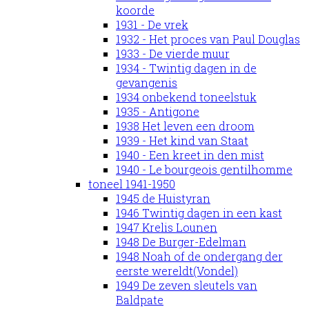
koorde
1931 - De vrek
1932 - Het proces van Paul Douglas
1933 - De vierde muur
1934 - Twintig dagen in de
gevangenis
1934 onbekend toneelstuk
1935 - Antigone
1938 Het leven een droom
1939 - Het kind van Staat
1940 - Een kreet in den mist
1940 - Le bourgeois gentilhomme
toneel 1941-1950
1945 de Huistyran
1946 Twintig dagen in een kast
1947 Krelis Lounen
1948 De Burger-Edelman
1948 Noah of de ondergang der
eerste wereldt(Vondel)
1949 De zeven sleutels van
Baldpate