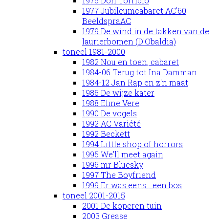
1975 Don Torribio
1977 Jubileumcabaret AC'60
BeeldspraAC
1979 De wind in de takken van de
laurierbomen (D'Obaldia)
toneel 1981-2000
1982 Nou en toen, cabaret
1984-06 Terug tot Ina Damman
1984-12 Jan Rap en z'n maat
1986 De wijze kater
1988 Eline Vere
1990 De vogels
1992 AC Variété
1992 Beckett
1994 Little shop of horrors
1995 We'll meet again
1996 mr Bluesky
1997 The Boyfriend
1999 Er was eens... een bos
toneel 2001-2015
2001 De koperen tuin
2003 Grease