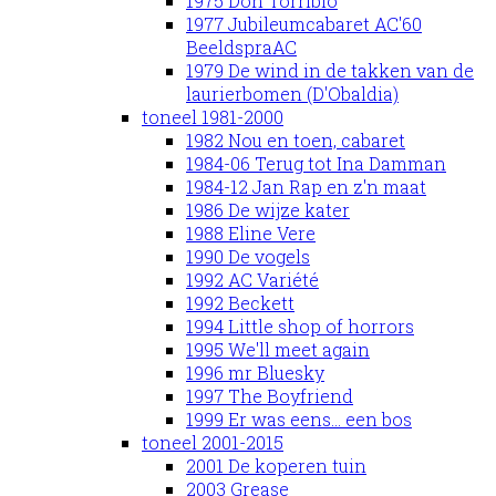
1975 Don Torribio
1977 Jubileumcabaret AC'60
BeeldspraAC
1979 De wind in de takken van de
laurierbomen (D'Obaldia)
toneel 1981-2000
1982 Nou en toen, cabaret
1984-06 Terug tot Ina Damman
1984-12 Jan Rap en z'n maat
1986 De wijze kater
1988 Eline Vere
1990 De vogels
1992 AC Variété
1992 Beckett
1994 Little shop of horrors
1995 We'll meet again
1996 mr Bluesky
1997 The Boyfriend
1999 Er was eens... een bos
toneel 2001-2015
2001 De koperen tuin
2003 Grease