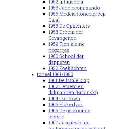
1952 Iphigeneia
1953 Junglecommando
1956 Medeia (toneelgroep
Gaia)
1958 De Oplichters
1958 Droom der
Gevangenen
1959 Tien kleine
negertjes
1960 School der
dapperen
1952 Zoeklichten
toneel 1961-1980
1961 De fatale klap
1962 Cement en
dakpannen (Kubinski)
1964 Our town
1965 Elckerlyck
1966 De gecroonde
leersse
1967 Jacques of de
onderwerping en cabaret