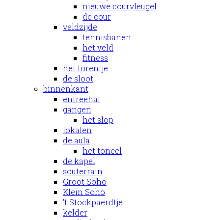
nieuwe courvleugel
de cour
veldzijde
tennisbanen
het veld
fitness
het torentje
de sloot
binnenkant
entreehal
gangen
het slop
lokalen
de aula
het toneel
de kapel
souterrain
Groot Soho
Klein Soho
't Stockpaerdtje
kelder