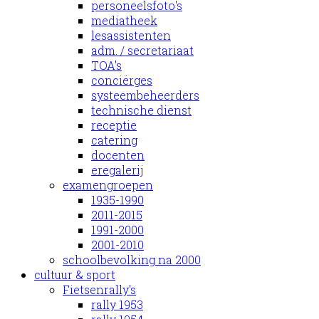
personeelsfoto's
mediatheek
lesassistenten
adm. / secretariaat
TOA's
conciërges
systeembeheerders
technische dienst
receptie
catering
docenten
eregalerij
examengroepen
1935-1990
2011-2015
1991-2000
2001-2010
schoolbevolking na 2000
cultuur & sport
Fietsenrally's
rally 1953