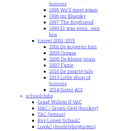
horrors
1995 We'll meet again
1996 mr Bluesky
1997 The Boyfriend
1999 Er was eens... een
bos
toneel 2001-2015
2001 De koperen tuin
2003 Grease
2005 De kleine prins
2007 Fame
2010 De zwarte tulp
2013 Little shop of
horrors
2014 Sister ACt
schoolclubs
Graaf Willem II-VAC
HAC / Groen-Geel (hockey)
TAC (tennis)
Ruy Lopez SchaAC
LuvAC (modelvliegtuigen)