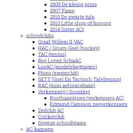
2005 De kleine prins
2007 Fame
2010 De zwarte tulp
2013 Little shop of horrors
2014 Sister ACt
schoolclubs
Graaf Willem II-VAC
HAC / Groen-Geel (hockey)
TAC (tennis)
Ruy Lopez SchaAC
LuvAC (modelvliegtuigen)
Plons (zwemclub)
SETT (Snel En Tactisch Tafeltennis)
RAC (mini autoracebaan)
Verkennerij / Scouting
Roothaantroep (verkenners AC)
Edmund Campion zeeverkenners
Zeilclub AC
Cricketclub
Diverse schoolteams
AC-kampen