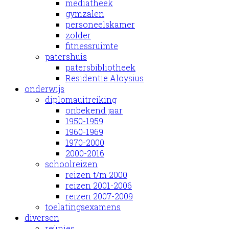
mediatheek
gymzalen
personeelskamer
zolder
fitnessruimte
patershuis
patersbibliotheek
Residentie Aloysius
onderwijs
diplomauitreiking
onbekend jaar
1950-1959
1960-1969
1970-2000
2000-2016
schoolreizen
reizen t/m 2000
reizen 2001-2006
reizen 2007-2009
toelatingsexamens
diversen
reünies