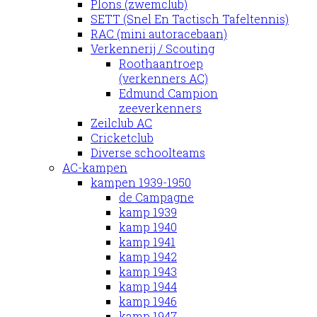
Plons (zwemclub)
SETT (Snel En Tactisch Tafeltennis)
RAC (mini autoracebaan)
Verkennerij / Scouting
Roothaantroep
(verkenners AC)
Edmund Campion
zeeverkenners
Zeilclub AC
Cricketclub
Diverse schoolteams
AC-kampen
kampen 1939-1950
de Campagne
kamp 1939
kamp 1940
kamp 1941
kamp 1942
kamp 1943
kamp 1944
kamp 1946
kamp 1947