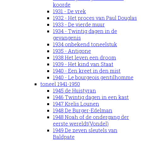
koorde
1931 - De vrek
1932 - Het proces van Paul Douglas
1933 - De vierde muur
1934 - Twintig dagen in de
gevangenis
1934 onbekend toneelstuk
1935 - Antigone
1938 Het leven een droom
1939 - Het kind van Staat
1940 - Een kreet in den mist
1940 - Le bourgeois gentilhomme
toneel 1941-1950
1945 de Huistyran
1946 Twintig dagen in een kast
1947 Krelis Lounen
1948 De Burger-Edelman
1948 Noah of de ondergang der
eerste wereldt(Vondel)
1949 De zeven sleutels van
Baldpate