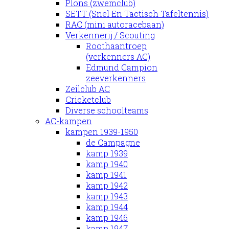
Plons (zwemclub)
SETT (Snel En Tactisch Tafeltennis)
RAC (mini autoracebaan)
Verkennerij / Scouting
Roothaantroep
(verkenners AC)
Edmund Campion
zeeverkenners
Zeilclub AC
Cricketclub
Diverse schoolteams
AC-kampen
kampen 1939-1950
de Campagne
kamp 1939
kamp 1940
kamp 1941
kamp 1942
kamp 1943
kamp 1944
kamp 1946
kamp 1947