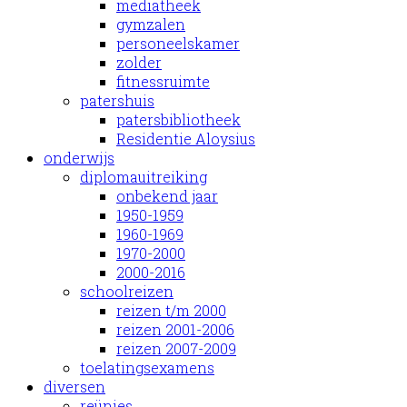
mediatheek
gymzalen
personeelskamer
zolder
fitnessruimte
patershuis
patersbibliotheek
Residentie Aloysius
onderwijs
diplomauitreiking
onbekend jaar
1950-1959
1960-1969
1970-2000
2000-2016
schoolreizen
reizen t/m 2000
reizen 2001-2006
reizen 2007-2009
toelatingsexamens
diversen
reünies