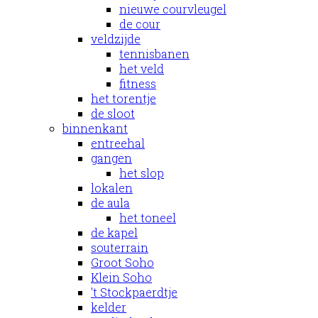
nieuwe courvleugel
de cour
veldzijde
tennisbanen
het veld
fitness
het torentje
de sloot
binnenkant
entreehal
gangen
het slop
lokalen
de aula
het toneel
de kapel
souterrain
Groot Soho
Klein Soho
't Stockpaerdtje
kelder