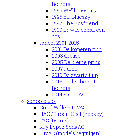
horrors
1995 We'll meet again
1996 mr Bluesky
1997 The Boyfriend
1999 Er was eens... een
bos
toneel 2001-2015
2001 De koperen tuin
2003 Grease
2005 De kleine prins
2007 Fame
2010 De zwarte tulp
2013 Little shop of
horrors
2014 Sister ACt
schoolclubs
Graaf Willem II-VAC
HAC / Groen-Geel (hockey)
TAC (tennis)
Ruy Lopez SchaAC
LuvAC (modelvliegtuigen)