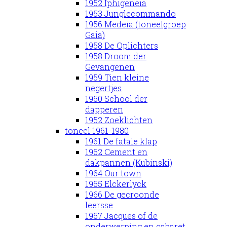
1952 Iphigeneia
1953 Junglecommando
1956 Medeia (toneelgroep
Gaia)
1958 De Oplichters
1958 Droom der
Gevangenen
1959 Tien kleine
negertjes
1960 School der
dapperen
1952 Zoeklichten
toneel 1961-1980
1961 De fatale klap
1962 Cement en
dakpannen (Kubinski)
1964 Our town
1965 Elckerlyck
1966 De gecroonde
leersse
1967 Jacques of de
onderwerping en cabaret