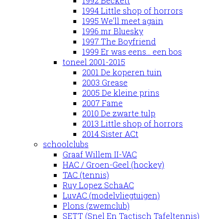
1992 Beckett
1994 Little shop of horrors
1995 We'll meet again
1996 mr Bluesky
1997 The Boyfriend
1999 Er was eens... een bos
toneel 2001-2015
2001 De koperen tuin
2003 Grease
2005 De kleine prins
2007 Fame
2010 De zwarte tulp
2013 Little shop of horrors
2014 Sister ACt
schoolclubs
Graaf Willem II-VAC
HAC / Groen-Geel (hockey)
TAC (tennis)
Ruy Lopez SchaAC
LuvAC (modelvliegtuigen)
Plons (zwemclub)
SETT (Snel En Tactisch Tafeltennis)