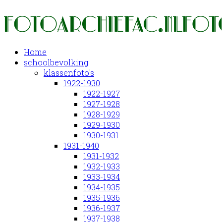
Home
schoolbevolking
klassenfoto's
1922-1930
1922-1927
1927-1928
1928-1929
1929-1930
1930-1931
1931-1940
1931-1932
1932-1933
1933-1934
1934-1935
1935-1936
1936-1937
1937-1938